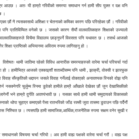
एर आउछ । अतः यी हाम्रो गरिवीको समस्या समाधान गर्न हामी सीप युक्त र दक्ष वनि
 छ ।
शिक्षा र चेतनाको कमिका कारण पछि परिरहेका छौं । गरिवीको
ामा पनि प्रतिविम्वित वनेको छ । जसको कारण सैयौं वालवालिकाहरु शिक्षाको उज्यालो
 वालवालिकाहरुले विचैमा विद्यालय छाड्नुपर्ने विवसता पनि यथावत छ । तसर्थ आजको
र शिक्षा प्राप्तिको अभियानमा अविराम रुपमा लागिरहनु हो ।
तरीक समस्याहरुको वारेमा चर्चा परिचर्चा गर्दा
ा हो । हामीभित्र आजको एक्काइशौं शताब्दीसम्म पनि धामी , झाक्री, वोक्सी र झारफुक
विवाह सँस्कृतिकोे धद्दापन जसले विवाह गर्नेलाई वोकाएको अनावश्यक रिनको वोझ पनि
 नसक्नेगरि चुर्लुम्म रिनमा डुवेको हामीले हाम्रै आँखाले देखेका छौं जुन देखासिकीको
 लागेनौं भने हाम्रो दुर्गति अवश्यंभावी छ । यसका साथै हामी थामी समुदायको विकासको
िनाको थोपा चुहाएर कमाएको पैसा रातभरिको जाँड रक्सी जुवा तासमा डुवाउन पछि पर्दैनौं
 विकास निश्चित छ । त्यसपछि हामी सामाजिक,आर्थिक,राजनैतिक रुपमा सक्षम वनेर सुखी र
यमा चर्चा गरियो । अव हामी वाह्य पक्षको वारेमा चर्चा गरौं । वाह्य पक्ष