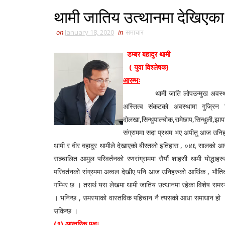
थामी जातिय उत्थानमा देखिएका
on
January 18, 2020
in
समाचार
डम्बर बहादुर थामी
( युवा विश्लेषक)
आरम्भः
थामी जाति लोपउन्मुख अवस्थामा रहे
अस्तित्व संकटको अवस्थामा गुज्रिन 
दोलखा,सिन्धुपाल्चोक,रामेछाप,सिन्धुली,झ
संग्राममा सदा प्रथम भए अपीतु आज उनिहर
थामी र वीर वहादुर थामीले देखाएको बीरतको इतिहास , ०४६ सालको आन्द
सञ्चालित आमुल परिवर्तनको रणसंग्राममा सैयौं शाहसी थामी योद्धा
परिवर्तनको संग्रममा अव्वल देखीए पनि आज उनिहरुको आर्थिक , भाै
गम्भिर छ । तसर्थ यस लेखमा थामी जातिय उत्थानमा रहेका विशेष समस
। भनिन्छ , समस्याको वास्तविक पहिचान नै त्यसको आधा समाधान हो । 
सकिन्छ ।
(१) आन्तरिक पक्षः