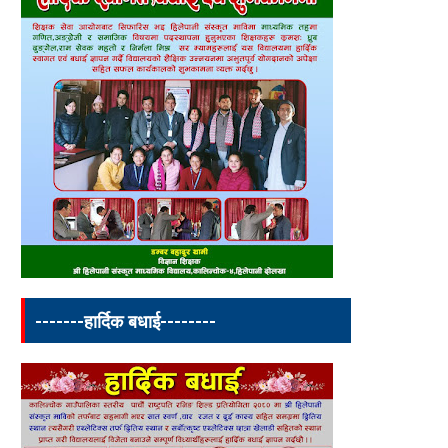
-------हार्दिक बधाई--------