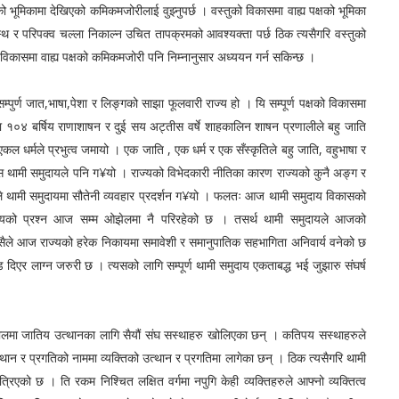
ो भूमिकामा देखिएको कमिकमजोरीलाई वुझ्नुपर्छ । वस्तुको विकासमा वाह्य पक्षको भूमिका
वस्थ र परिपक्व चल्ला निकाल्न उचित तापक्रमको आवश्यक्ता पर्छ ठिक त्यसैगरि वस्तुको
ो विकासमा वाह्य पक्षको कमिकमजोरी पनि निम्नानुसार अध्ययन गर्न सकिन्छ ।
 फूलवारी राज्य हो । यि सम्पूर्ण पक्षको विकासमा
टामा १०४ बर्षिय राणाशाषन र दुई सय अट्तीस वर्षे शाहकालिन शाषन प्रणालीले बहु जाति
एकल धर्मले प्रभुत्व जमायो । एक जाति , एक धर्म र एक सँस्कृतिले बहु जाति, वहुभाषा र
ुस थामी समुदायले पनि ग¥यो । राज्यको विभेदकारी नीतिका कारण राज्यको कुनै अङ्ग र
यले थामी समुदायमा सौतेनी व्यवहार प्रदर्शन ग¥यो । फलतः आज थामी समुदाय विकासको
ायको प्रश्न आज सम्म ओझेलमा नै परिरहेको छ । तसर्थ थामी समुदायले आजको
यसैले आज राज्यको हरेक निकायमा समावेशी र समानुपातिक सहभागिता अनिवार्य वनेको छ
दिएर लाग्न जरुरी छ । त्यसको लागि सम्पूर्ण थामी समुदाय एकताबद्ध भई जुझारु संघर्ष
संघ सस्थाहरु खोलिएका छन् । कतिपय सस्थाहरुले
थान र प्रगतिको नाममा व्यक्तिको उत्थान र प्रगतिमा लागेका छन् । ठिक त्यसैगरि थामी
िएको छ । ति रकम निश्चित लक्षित वर्गमा नपुगि केही व्यक्तिहरुले आफ्नो व्यक्तित्व