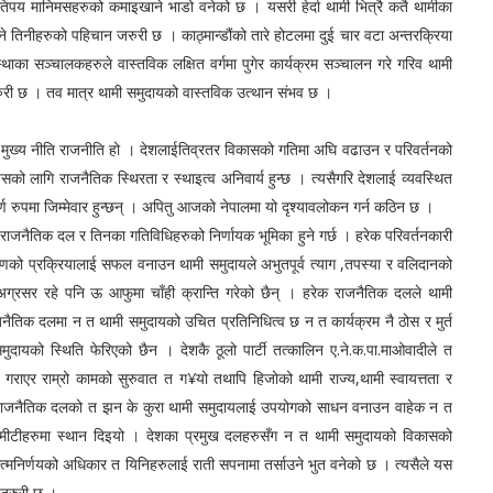
कतिपय मानिमसहरुको कमाइखाने भाडो वनेको छ । यसरी हेर्दा थामी भित्रै कतै थामीका
ने तिनीहरुको पहिचान जरुरी छ । काठ्मान्डौंको तारे होटलमा दुई चार वटा अन्तरक्रिया
्थाका सञ्चालकहरुले वास्तविक लक्षित वर्गमा पुगेर कार्यक्रम सञ्चालन गरे गरिव थामी
 जरुरी छ । तव मात्र थामी समुदायको वास्तविक उत्थान संभव छ ।
ेशलाईतिव्रतर विकासको गतिमा अघि वढाउन र परिवर्तनको
त्यसको लागि राजनैतिक स्थिरता र स्थाइत्व अनिवार्य हुन्छ । त्यसैगरि देशलाई व्यवस्थित
रुपमा जिम्मेवार हुन्छन् । अपितु आजको नेपालमा यो दृश्यावलोकन गर्न कठिन छ ।
िविधिहरुको निर्णायक भूमिका हुने गर्छ । हरेक परिवर्तनकारी
ान्तरणको प्रक्रियालाई सफल वनाउन थामी समुदायले अभुतपूर्व त्याग ,तपस्या र वलिदानको
य अग्रसर रहे पनि ऊ आफुमा चाँही क्रान्ति गरेको छैन् । हरेक राजनैतिक दलले थामी
ाजनैतिक दलमा न त थामी समुदायको उचित प्रतिनिधित्व छ न त कार्यक्रम नै ठोस र मुर्त
दायको स्थिति फेरिएको छैन । देशकै ठूलो पार्टी तत्कालिन ए.ने.क.पा.माओवादीले त
गराएर राम्रो कामको सुरुवात त ग¥यो तथापि हिजोको थामी राज्य,थामी स्वायत्तता र
य राजनैतिक दलको त झन के कुरा थामी समुदायलाई उपयोगको साधन वनाउन वाहेक न त
ा कमीटीहरुमा स्थान दिइयो । देशका प्रमुख दलहरुसँग न त थामी समुदायको विकासको
आत्मनिर्णयको अधिकार त यिनिहरुलाई राती सपनामा तर्साउने भुत वनेको छ । त्यसैले यस
 जरुरी छ ।