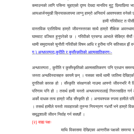
कमाउनको लागि पसिना चुहाएको दृश्य देख्दा मानविय मुटु छियाछिया भ
आयआर्जनमुखी क्रियाकलापमा लाग्नु हाम्रो अनिवार्य आवश्यक्ता वनेको
हामी गरिवीवाट त पीसीएका छौं नै त्यसकासाथै अ
वास्तविक प्रतिविम्व हाम्रो जीवनस्तरका साथै हाम्रो शैक्षिक अवस्थ
घामवाट वञ्चित हुनुपरेको छ । गरिवीको प्रचण्ड आभाले सेकिएर सैयौं
थामी समुदायको चुनौती गरिवीको विषम आधि र हुरीमा पनि सतिसाल झैं वने
ग ) अन्धपरम्परा,कुरीति र कुसँस्कृतिको आत्मसातिकरणः-
विशेषतः थामी जातिमा रहेको विविध आन्
अन्धपरम्परा , कुरीति र कुसँस्कृतिको आत्मसातिकरण पनि प्रधान समस्य
जस्ता अन्धविस्वासहरु कायमै छन् । यसका साथै थामी जातिमा देखिएको 
दुगतिको कारक हो । सँस्कृति संरक्षणको नाउमा आफ्नो जीवनभरि नै तिर्न
परिणाम पनि हो । तसर्थ हामी यस्तो अन्धपरम्परालाई निरुत्साहित गर्न
अर्को वाधक तत्व हाम्रो जाँड सँस्कृति हो । अनावश्यक रुपमा हामीले पस
। तसर्थ हामीले यस्तो व्यवहारको तुरुन्त नियन्त्रण ग¥यौं भने हाम्रो
समृद्धशाली जीवन निर्वाह गर्न सक्छौं ।
(२) वाह्य पक्षः
माथि विकासमा देखिएका आन्तरीक पक्षको समस्या र समाधानको विष