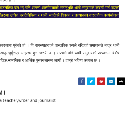
राजनैतिक दल भए पनि आफ्नो आत्मीयताको सहानुभुति थामी समुदायले कदापी गर्न पाएको
टीहरुमा उचित प्रतिनिधित्व
र थामी जातिको विकास र उत्थानको वास्तविक कार्ययोजना
ामा पुगेको हो । यि समस्याहरुको वास्तविक रुपले गरिएको समाधानले मात्र थामी
फू जुर्मुराएर अग्रसर हुन जरुरी छ । राज्यले पनि थामी समुदायको उत्थानमा विशेष
ैतिक,सामाजिक र आर्थिक पुनरुत्थानमा लागौं । हाम्रो भविष्य उज्वल छ ।
MI
teacher,writer and journalist.