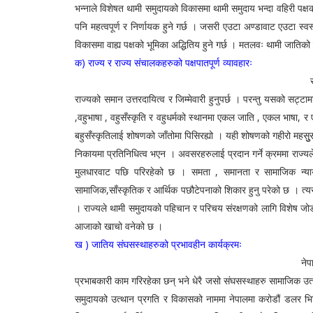
भन्नाले विशेषत थामी समुदायको विकासमा थामी समुदाय भन्दा वहिरी पक्षक
पनि महत्वपूर्ण र निर्णायक हुने गर्छ । जसरी एउटा अण्डावाट एउटा स्
विकासमा वाह्य पक्षको भूमिका अद्धितिय हुने गर्छ । मतलवः थामी जातिक
क) राज्य र राज्य संचालकहरुको पक्षपातपूर्ण व्यावहारः
सम्पुर्ण जात,भाषा,पेशा र लिङ्गको साझा
राज्यको समान उत्तरदायित्व र जिम्मेवारी हुनुपर्छ । परन्तु यसको सट्
,वहुभाषा , वहुसँस्कृति र वहुधर्मको स्थानमा एकल जाति , एकल भाषा, र 
बहुसँस्कृतिलाई शोषणको जाँतोमा पिसिरह्यो । यही शोषणको गहीरो महसु
निकायमा प्रतिनिधित्व भएन । अवसरहरुलाई प्रदान गर्ने क्रममा राज्
मुलधारवाट पछि परिरहेको छ । समता , समानता र सामाजिक न्य
सामाजिक,साँस्कृतिक र आर्थिक पछौटेपनाको शिकार हुनु परेको छ । त्
। राज्यले थामी समुदायको पहिचान र परिचय संरक्षणको लागि विशेष जोड 
आजाको खाचो वनेको छ ।
ख ) जातिय संघसस्थाहरुको प्रभावहीन कार्यक्रमः
नेपालमा जातिय उत्थानका लागि सैयौं 
प्रभाबकारी काम गरिरहेका छन् भने धेरै जसो संघसस्थाहरु सामाजिक उत्
समुदायको उत्थान प्रगति र विकासको नाममा नेपालमा करोडौं डलर भित्र