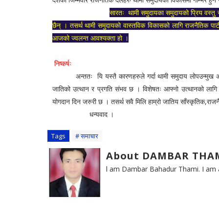
सारतः थामी समुदायका समुदायको प्रिय वस्तु 
छैन् । तसर्थ थामी समुदायको वास्तविक विकासको लागि राजनैतिक पार्
आजको ज्वलन्त आवश्यक्ता हो ।
निष्कर्षः
अन्ततः यि यस्तै कारणहरुले गर्दा थामी समुदाय लोपउन्मुख अवस्थ
जातिको उत्थान र प्रगति संभव छ । विशेषतः आफ्नो उत्थानको लागि आ
योगदान दिन जरुरी छ । तसर्थ सवै मिलि हाम्रो जातिय साँस्कृतिक,राजन
धन्यवाद ।
Tags
# समाचार
About DAMBAR THA
l am Dambar Bahadur Thami. I am a 