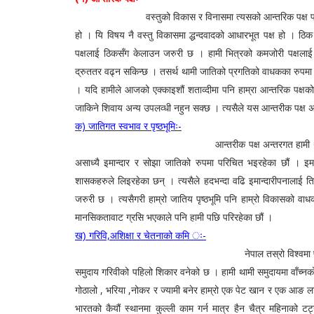
वस्तुको विकास र विनासमा त्यसको आन्तरिक पक्ष प्रधान हुन्छ
हो । यि विषय नै वस्तु विकासमा द्धन्दवादको आधारभूत पक्ष हो । ठि
पक्षलाई ठिकसँग केलाउन जरुरी छ । हामी भित्रको कमजोरी पक्षला
द्रुततर वढ्न सकिन्छ । तसर्थ थामी जातिको प्रगतिको वाधकका रुपमा
। यदि हामीले आजको एक्काइशौं शताव्दीमा पनि हाम्रा आन्तरिक पक्षक
जाकिने शिवाय अन्य उपलव्धी नहुन सक्छ । त्यसैले यस आन्तरीक पक्ष अन्त
क) जातिगत स्वभाव र पृष्ठभूमिः-
आन्तरीक पक्ष अन्तरगत हामी थामी जातिको विकासको व
असाध्यै इमान्दार र सोझा जातिको रुपमा परिचित भइरहेका छौं । इमा
शासकहरुले लिइरहेका छन् । त्यसैले हदभन्दा वढि इमान्दारीपनालाई तिरस्
जरुरी छ । त्यसैगरी हाम्रो जातिय पृष्ठभूमि पनि हाम्रो विकासको व
मानसिकतावाट ग्रसि भएकाले पनि हामी पछि परिरहेका छौं ।
गरिवि,अशिक्षा र चेतनाको कमि ः-
ख)
नेपाल तस्रो विश्वमा पर्ने अत्यन्त गरिव मुलुक 
समुदाय गरिवीको पहिलो शिकार वनेको छ । हामी थामी समुदायमा वाँच्नको
गोठालो , भरिया ,नोकर र ज्यामी बनेर हाम्रो एक पेट खान र एक आङ ला
भारतको कैयौं स्थानमा कुल्ली काम गर्न मात्र हैन चैत्र महिनाको टट्