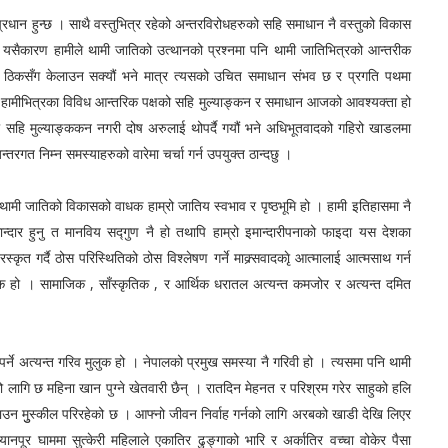
 । साथै वस्तुभित्र रहेको अन्तरविरोधहरुको सहि समाधान नै वस्तुको विकास
क यसैकारण हामीले थामी जातिको उत्थानको प्रश्नमा पनि थामी जातिभित्रको आन्तरीक
ई ठिकसँग केलाउन सक्यौं भने मात्र त्यसको उचित समाधान संभव छ र प्रगति पथमा
 हामीभित्रका विविध आन्तरिक पक्षको सहि मुल्याङ्कन र समाधान आजको आवश्यक्ता हो
ो सहि मुल्याङ्ककन नगरी दोष अरुलाई थोपर्दै गयौं भने अधिभूतवादको गहिरो खाडलमा
रगत निम्न समस्याहरुको वारेमा चर्चा गर्न उपयुक्त ठान्दछु ।
ाधक हाम्रो जातिय स्वभाव र पृष्ठभूमि हो । हामी इतिहासमा नै
न्दार हुनु त मानविय सद्गुण नै हो तथापि हाम्रो इमान्दारीपनाको फाइदा यस देशका
कृत गर्दै ठोस परिस्थितिको ठोस विश्लेषण गर्ने माक्र्सवादकाृे आत्मालाई आत्मसाथ गर्न
ाधक हो । सामाजिक , साँस्कृतिक , र आर्थिक धरातल अत्यन्त कमजोर र अत्यन्त दमित
हो । नेपालको प्रमुख समस्या नै गरिवी हो । त्यसमा पनि थामी
 लागि छ महिना खान पुग्ने खेतवारी छैन् । रातदिन मेहनत र परिश्रम गरेर साहुको हलि
उन मुुस्कील परिरहेको छ । आफ्नो जीवन निर्वाह गर्नको लागि अरबको खाडी देखि लिएर
यानपूर घाममा सुत्केरी महिलाले एकातिर ढुङ्गाको भारि र अर्कातिर वच्चा वोकेर पैसा