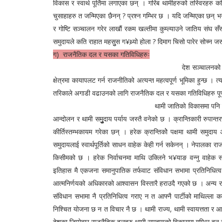
विकास र स्वार्थ पूर्तिमा लगाएका छन् । गरिब थामीहरुको तस्विरहरु 
चुसाहाहरु त जन्मिएका छैनन् ? प्रश्न गम्भिर छ । यदि जन्मिएका छन् भ
र गोष्टि सञ्चालन गरेर लाखौं रकम खल्तीमा कुम्ल्याउने जातिय संघ सँस
समुदायले कति राहात महसुुस ग¥थ्र्यो होला ? दिमाग चिसो पारेर सोच्न
ग) राजनैतिक दल र यसका गतिविधिहरुः
देश सञ्चालनको मुख्य नीति राजनीति हो । द
क्षेत्रमा कायापलट गर्न राजनीतिको अत्यन्त महत्वपूर्ण भूमिका हुन्छ । 
तरिकाले अगाडी वढाउनको लागि राजनैतिक दल र यसका गतिविधिहरु पूर्ण 
थामी जातिको विकासमा पनि राजनैतिक दल र तिनका गत
आन्दोलन र थामी समुुुुुुदाय पर्याय जस्तै वनेको छ । क्रान्तिकारी रुप
कीर्तिस्तम्भकायम गरेका छन् । हरेक क्रान्तिकोे पक्षमा थामी समुदा
समुदायलाई स्वार्थपूर्तिको साधन वाहेक केही गर्न सकेनन् । नेपालका र
किसीमको छ । हरेक निर्वाचनमा माथि उक्लिने भ¥याङ वन्नु वाहेक समु
इतिहास मै एकजना समानुपातिक तर्फवाट संविधान सभामा प्रतिनिधित्व 
आत्मनिर्णयको अधिकारको आश्वासन विस्तारै हराउदै गएको छ । अन्
संविधान सभामा नै प्रतिनिधित्व गराए न त आफ्नै पार्टीको माथिल्ल
निश्चित योजना छ न त विचार नै छ । थामी राज्य, थामी स्वायत्तता र 
देशका जिम्मेवार राजनैतिक दलहरु थामी समुदायको विकासमा गम्भिर हुन