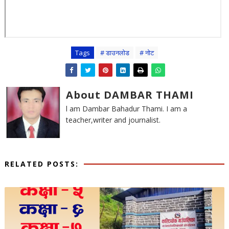
Tags
# डाउनलाेड
# नाेट
About DAMBAR THAMI
l am Dambar Bahadur Thami. I am a
teacher,writer and journalist.
RELATED POSTS: