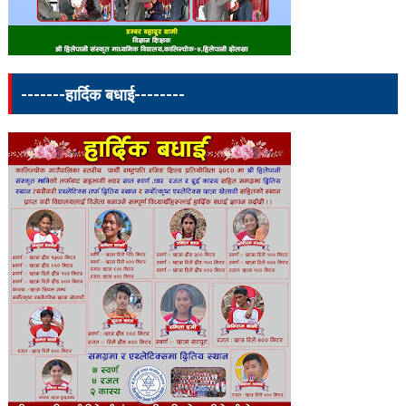
-------हार्दिक बधाई--------