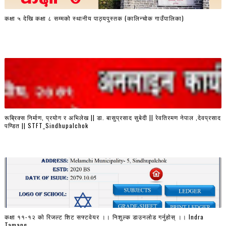
कक्षा ५ देखि कक्षा ८ सम्मको स्थानीय पाठ्यपुस्तक (कालिन्चोक गाउँपालिका)
रूब्रिक्स निर्माण, प्रयोग र अभिलेख || डा. बासुप्रसाद सुबेदी || रेवतिरमण नेपाल ,देवप्रसाद
पण्डित || STFT_Sindhupalchok
कक्षा ११-१२ काे रिजल्ट शिट सफ्टवेयर ।। निशुल्क डाउनलाेड गर्नुहाेस् ।। Indra
Tamang