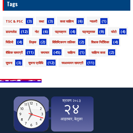
Tags
(3)
(3)
(6)
(1)
TSC & PSC
कक्षा
कला साहित्य
ग्यालरी
(12)
(6)
(4)
(9)
(4)
डाउनलाेड
नाेट
पाठ्यक्रम
पाठ्यपुस्तक
फाेटाे
(4)
(2)
(2)
(4)
भिडियो
लिङ्क
विशिष्टिकरण तालिका
शिक्षक निर्देशिका
(11)
(45)
(1)
(2)
शैक्षिक सामाग्री
समाचार
साहित्य
साहित्य कला
(3)
(12)
(11)
सुचना
सुचना प्रविधि
स्वअध्ययन सामाग्री