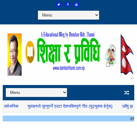
युवाहरुले सुन्नुपर्ने एउटा देशभक्तिपुर्ण गीत (युट्युवमा हेर्नुस्)
‘आँशु झार्दिन’ म्युजिक भिडिय
डम्बर थामीको ब्लगमा स्वागत छ