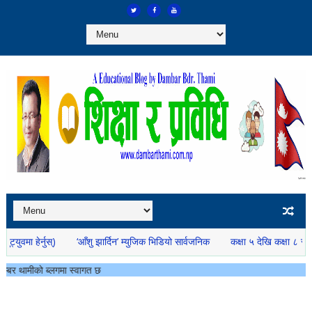
‘आँशु झार्दिन’ म्युजिक भिडियो सार्वजनिक
कक्षा ५ देखि कक्षा ८ सम्मको स्थानीय पा
्वागत छ