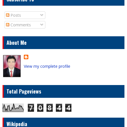
Posts
Comments
About Me
View my complete profile
Total Pageviews
7
0
8
4
4
Wikipedia