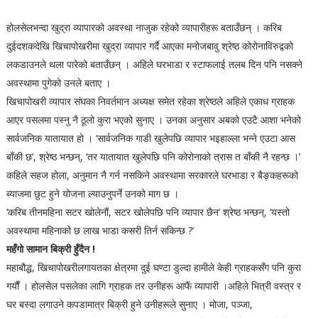
होलसेलभन्दा खुद्रा व्यापारको अवस्था नाजुक रहेको व्यापारीहरू बताउँछन् । करिब
दुईदशकदेखि खिचापोखरीमा खुद्रा व्यापार गर्दै आएका मनोजबावु श्रेष्ठ कोरोनाविरुद्वको
लकडाउनले थला पारेको बताउँछन् । अहिले घरभाडा र स्टाफलाई तलब दिन पनि नसक्ने
अवस्थामा पुगेको उनले बताए ।
खिचापोखरी व्यापार संघका निवर्तमान अध्यक्ष समेत रहेका श्रेष्ठले अहिले एकाध ग्राहक
आएर पसलमा पस्नु नै ठूलो कुरा भएको सुनाए । उनका अनुसार अबको एउटै आशा भनेको
सार्वजनिक यातायात हो । ‘सार्वजनिक गाडी खुलेपछि व्यापार भइहाल्ला भन्ने एउटा आस
बाँकी छ’, श्रेष्ठ भन्छन्, ‘तर यातायात खुलेपछि पनि कोरोनाको त्रास त बाँकी नै रहन्छ ।’
कहिले सहज होला, अनुमान नै गर्न नसकिने अवस्थामा सरकारले घरभाडा र बैङ्कहरूको
ब्याजमा छुट हुने योजना ल्याउनुपर्ने उनको माग छ ।
‘करिब तीनमहिना सटर खोलेनौं, सटर खोलेपछि पनि व्यापार छैन’ श्रेष्ठ भन्छन्, ‘यस्तो
अवस्थामा महिनाको छ लाख भाडा कसरी तिर्न सकिन्छ ?’
महँगो सामान बिक्री हुँदैन !
महाबौद्ध, खिचापोखरीलगायतका क्षेत्रमा दुई घण्टा डुल्दा हामीले केही ग्राहकसँग पनि कुरा
गर्यौं । होलसेल पसलेका लागि ग्राहक तर उनीहरू आफैं व्यापारी ।अहिले भित्री वस्त्र र
घर बस्दा लगाउने कपडामात्र बिक्री हुने उनीहरूले सुनाए । मोजा, पञ्जा,