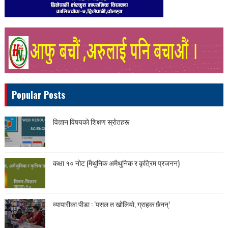
Popular Posts
विज्ञान विषयकाे शिक्षण स्राेतहरू
कक्षा १० नोट (मैथुनिक अमैथुनिक र कृत्रिम प्रजनन)
व्यापारीका पीडा : ‘पसल त खोलियो, ग्राहक छैनन्’