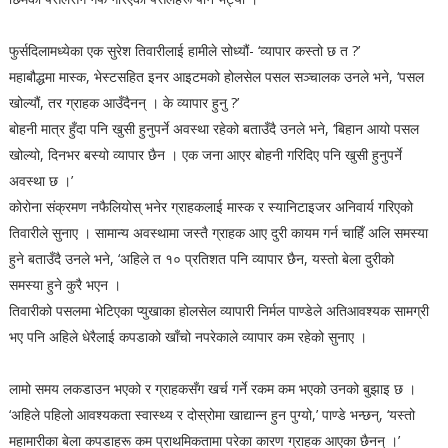
फुर्सदिलामध्येका एक सुरेश तिवारीलाई हामीले सोध्यौं- ‘व्यापार कस्तो छ त ?’
महाबौद्धमा मास्क, भेस्टसहित इनर आइटमको होलसेल पसल सञ्चालक उनले भने, ‘पसल
खोल्यौं, तर ग्राहक आउँदैनन् । के व्यापार हुनु ?’
बोहनी मात्र हुँदा पनि खुसी हुनुपर्ने अवस्था रहेको बताउँदै उनले भने, ‘बिहान आयो पसल
खोल्यो, दिनभर बस्यो व्यापार छैन । एक जना आएर बोहनी गरिदिए पनि खुसी हुनुपर्ने
अवस्था छ ।’
कोरोना संक्रमण नफैलियोस् भनेर ग्राहकलाई मास्क र स्यानिटाइजर अनिवार्य गरिएको
तिवारीले सुनाए । सामान्य अवस्थामा जस्तै ग्राहक आए दुरी कायम गर्न चाहिँ अलि समस्या
हुने बताउँदै उनले भने, ‘अहिले त १० प्रतिशत पनि व्यापार छैन, यस्तो बेला दुरीको
समस्या हुने कुरै भएन ।
तिवारीको पसलमा भेटिएका प्युखाका होलसेल व्यापारी निर्मल पाण्डेले अतिआवश्यक सामग्री
भए पनि अहिले धेरैलाई कपडाको खाँचो नपरेकाले व्यापार कम रहेको सुनाए ।
लामो समय लकडाउन भएको र ग्राहकसँग खर्च गर्ने रकम कम भएको उनको बुझाइ छ ।
‘अहिले पहिलो आवश्यकता स्वास्थ्य र दोस्रोमा खाद्यान्न हुन पुग्यो,’ पाण्डे भन्छन्, ‘यस्तो
महामारीका बेला कपडाहरू कम प्राथमिकतामा परेका कारण ग्राहक आएका छैनन् ।’