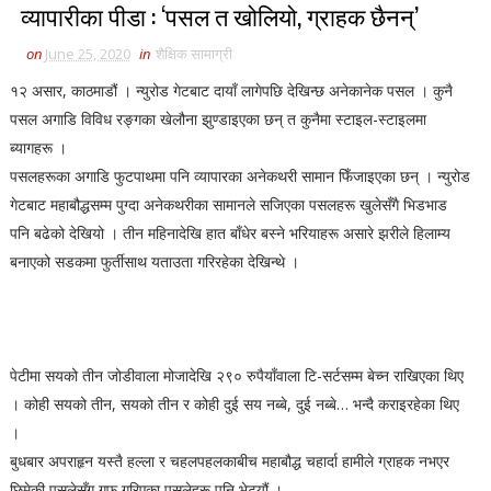
व्यापारीका पीडा : ‘पसल त खोलियो, ग्राहक छैनन्’
on
June 25, 2020
in
शैक्षिक सामाग्री
१२ असार, काठमाडौं । न्युरोड गेटबाट दायाँ लागेपछि देखिन्छ अनेकानेक पसल । कुनै
पसल अगाडि विविध रङ्गका खेलौना झुण्डाइएका छन् त कुनैमा स्टाइल-स्टाइलमा
ब्यागहरू ।
पसलहरूका अगाडि फुटपाथमा पनि व्यापारका अनेकथरी सामान फिँजाइएका छन् । न्युरोड
गेटबाट महाबौद्धसम्म पुग्दा अनेकथरीका सामानले सजिएका पसलहरू खुलेसँगै भिडभाड
पनि बढेको देखियो । तीन महिनादेखि हात बाँधेर बस्ने भरियाहरू असारे झरीले हिलाम्य
बनाएको सडकमा फुर्तीसाथ यताउता गरिरहेका देखिन्थे ।
पेटीमा सयको तीन जोडीवाला मोजादेखि २९० रुपैयाँवाला टि-सर्टसम्म बेच्न राखिएका थिए
। कोही सयको तीन, सयको तीन र कोही दुई सय नब्बे, दुई नब्बे… भन्दै कराइरहेका थिए
।
बुधबार अपराहृन यस्तै हल्ला र चहलपहलकाबीच महाबौद्ध चहार्दा हामीले ग्राहक नभएर
छिमेकी पसलेसँग गफ गरिएका पसलेहरू पनि भेट्यौं ।