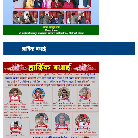
-------हार्दिक बधाई--------