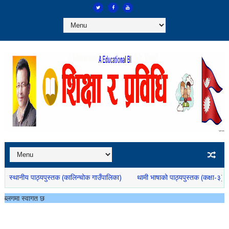
स्तक (कालिन्चोक गाउँपालिका)
थामी भाषाको पाठ्यपुस्तक (कक्षा-३)
डम्बर थामीको नय
डम्बर थामीक