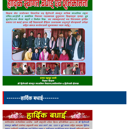
-------हार्दिक बधाई--------