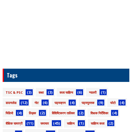
Tags
(3)
(3)
(6)
(1)
TSC & PSC
कक्षा
कला साहित्य
ग्यालरी
(12)
(6)
(4)
(9)
(4)
डाउनलाेड
नाेट
पाठ्यक्रम
पाठ्यपुस्तक
फाेटाे
(4)
(2)
(2)
(4)
भिडियो
लिङ्क
विशिष्टिकरण तालिका
शिक्षक निर्देशिका
(11)
(45)
(1)
(2)
शैक्षिक सामाग्री
समाचार
साहित्य
साहित्य कला