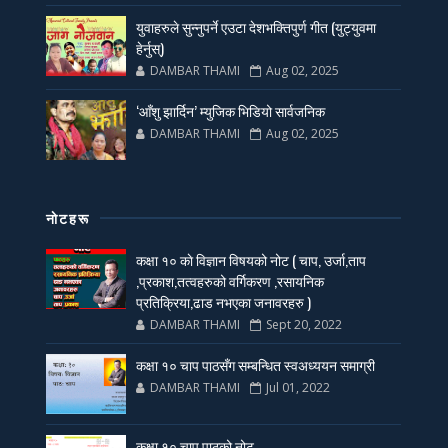
युवाहरुले सुन्नुपर्ने एउटा देशभक्तिपुर्ण गीत (युट्युवमा
हेर्नुस्)
DAMBAR THAMI
Aug 02, 2025
‘आँशु झार्दिन’ म्युजिक भिडियो सार्वजनिक
DAMBAR THAMI
Aug 02, 2025
नाेटहरू
कक्षा १० काे विज्ञान विषयको नोट ( चाप, उर्जा,ताप
,प्रकाश,तत्वहरुको वर्गिकरण ,रसायनिक
प्रतिक्रिया,ढाड नभएका जनावरहरु )
DAMBAR THAMI
Sept 20, 2022
कक्षा १० चाप पाठसँग सम्बन्धित स्वअध्ययन समाग्री
DAMBAR THAMI
Jul 01, 2022
कक्षा १० चाप पाठको नोट