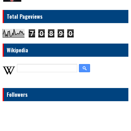
Total Pageviews
7
0
8
9
0
Wikipedia
Followers