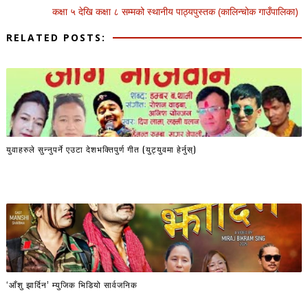
कक्षा ५ देखि कक्षा ८ सम्मको स्थानीय पाठ्यपुस्तक (कालिन्चोक गाउँपालिका)
RELATED POSTS:
युवाहरुले सुन्नुपर्ने एउटा देशभक्तिपुर्ण गीत (युट्युवमा हेर्नुस्)
‘आँशु झार्दिन’ म्युजिक भिडियो सार्वजनिक