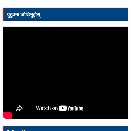
युटुवमा जोडिनुहोस्