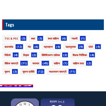
Tags
(3)
(3)
(6)
(1)
TSC & PSC
कक्षा
कला साहित्य
ग्यालरी
(12)
(6)
(4)
(9)
(4)
डाउनलाेड
नाेट
पाठ्यक्रम
पाठ्यपुस्तक
फाेटाे
(4)
(2)
(2)
(4)
भिडियो
लिङ्क
विशिष्टिकरण तालिका
शिक्षक निर्देशिका
(11)
(45)
(1)
(2)
शैक्षिक सामाग्री
समाचार
साहित्य
साहित्य कला
(3)
(12)
(11)
सुचना
सुचना प्रविधि
स्वअध्ययन सामाग्री