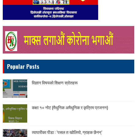
Popular Posts
विज्ञान विषयकाे शिक्षण स्राेतहरू
कक्षा १० नोट (मैथुनिक अमैथुनिक र कृत्रिम प्रजनन)
व्यापारीका पीडा : ‘पसल त खोलियो, ग्राहक छैनन्’