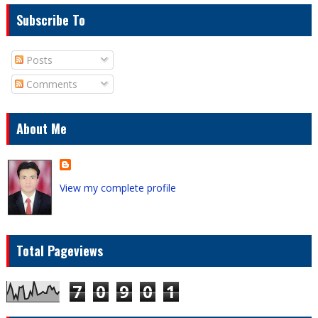
Subscribe To
Posts
Comments
About Me
View my complete profile
Total Pageviews
7
0
9
0
1