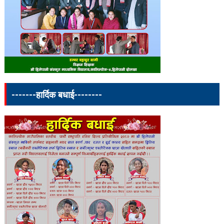
-------हार्दिक बधाई--------