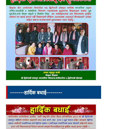
-------हार्दिक बधाई--------