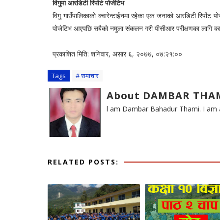
विगुमा आरडिटी रिपोर्ट पोजेटिभ
विगु गाउँपालिकाको क्वारेन्टाईनमा रहेका एक जनाको आरडिटी रिर्पोट 
पोजेटिभ आएपछि सबैको नमुला संकलन गरी पीसीआर परीक्षणका लागि काठ
प्रकाशित मिति: शनिवार, असार ६, २०७७, ०७:२१:००
Tags
# समाचार
About DAMBAR THA
l am Dambar Bahadur Thami. I am a 
RELATED POSTS: